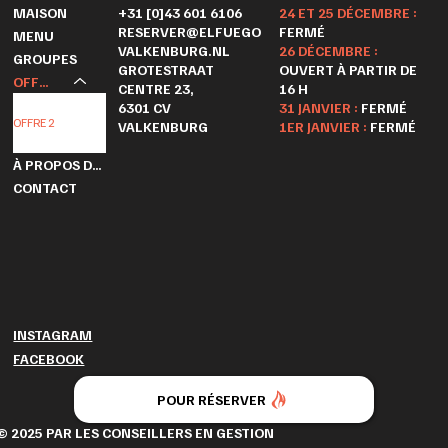
+31 [0]43 601 6106
24 ET 25 DÉCEMBRE :
MAISON
RESERVER@ELFUEGO
FERMÉ
MENU
VALKENBURG.NL
26 DÉCEMBRE :
GROUPES
GROTESTRAAT
OUVERT À PARTIR DE
OFFRES
CENTRE 23,
16 H
OFFRE 1
6301 CV
31 JANVIER :
FERMÉ
OFFRE 2
VALKENBURG
1ER JANVIER :
FERMÉ
OFFRE 3
À PROPOS DE NOUS
CONTACT
INSTAGRAM
FACEBOOK
POUR RÉSERVER
© 2025 PAR LES CONSEILLERS EN GESTION