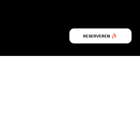
RESERVEREN
OPENINGSDAGEN
MA:
12:00 - 00:00
EGOVALKENBURG.
DI:
12:00 - 00:00
WO-DO:
GESLOTEN
TRUM 23,
VR:
12:00 - 00:00
URG
ZA:
12:00 - 00:00