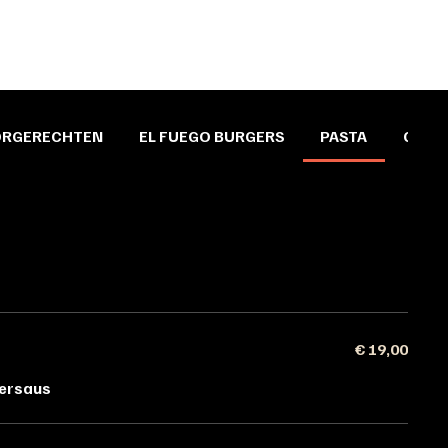
ORGERECHTEN
EL FUEGO BURGERS
PASTA
GRILL
€ 19,00
tersaus