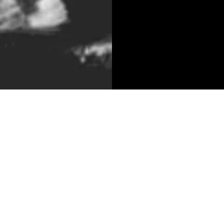
CONTACT
MENU
HOME
+31 [0]43 601 6106
MENU
RESERVEER@ELFU
GROEPEN
NL
OVER ONS
GROTESTRAAT CEN
CONTACT
6301 CV VALKENB