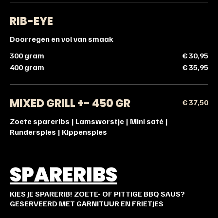
RIB-EYE
Doorregen en vol van smaak
300 gram
€ 30,95
400 gram
€ 35,95
MIXED GRILL +- 450 GR
€ 37,50
Zoete spareribs | Lamsworstje | Mini saté |
Runderspies | Kippenspies
SPARERIBS
KIES JE SPARERIB! ZOETE- OF PITTIGE BBQ SAUS?
GESERVEERD MET GARNITUUR EN FRIETJES