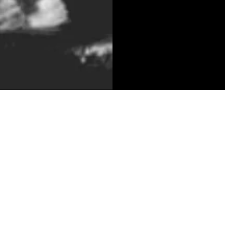
CONTACT
MENU
HOME
+31 [0]43 601 6106
MENU
RESERVEER@ELFU
GROEPEN
NL
OVER ONS
GROTESTRAAT CEN
CONTACT
6301 CV VALKENB