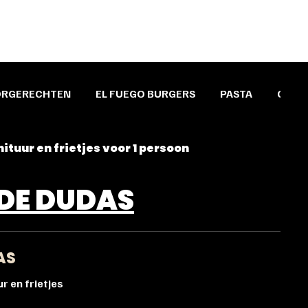
ORGERECHTEN
EL FUEGO BURGERS
PASTA
GRILL
tuur en frietjes voor 1 persoon
 DE DUDAS
AS
 en frietjes