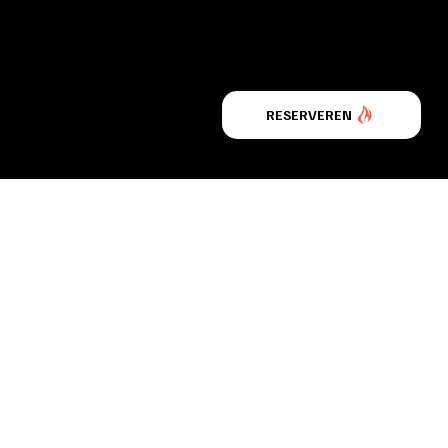
RESERVEREN
OPENINGSDAGEN
MA:
12:00 - 00:00
EGOVALKENBURG.
DI:
12:00 - 00:00
WO-DO:
GESLOTEN
TRUM 23,
VR:
12:00 - 00:00
URG
ZA:
12:00 - 00:00