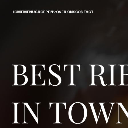
HOME
MENU
GROEPEN
OVER ONS
CONTACT
BEST RI
IN TOW